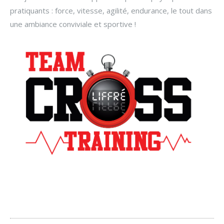
pratiquants : force, vitesse, agilité, endurance, le tout dans
une ambiance conviviale et sportive !